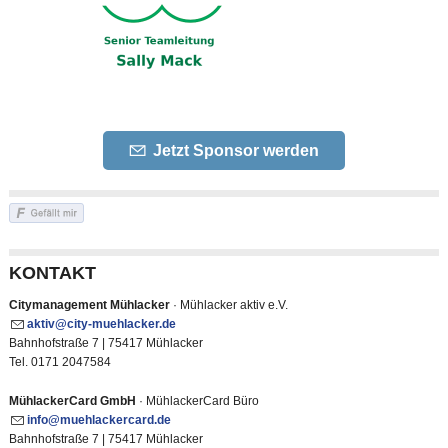
Jetzt Sponsor werden
KONTAKT
Citymanagement Mühlacker
· Mühlacker aktiv e.V.
kt
v
c
ty-m
hl
ck
r
d
Bahnhofstraße 7 | 75417 Mühlacker
Tel. 0171 2047584
MühlackerCard GmbH
· MühlackerCard Büro
nf
m
hl
ck
rc
rd
d
Bahnhofstraße 7 | 75417 Mühlacker