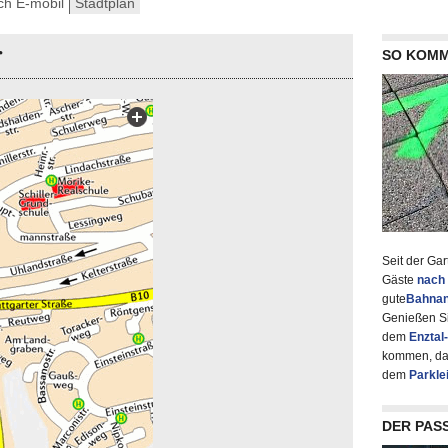
ch E-mobil
Stadtplan
r
SO KOMM
Seit der Ga
Gäste
nach
gute
Bahnan
Genießen Si
dem
Enztal
kommen, dan
dem
Parkle
DER PAS