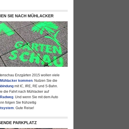
EN SIE NACH MÜHLACKER
rtenschau Enzgärten 2015 wollen viele
 Mühlacker kommen
. Nutzen Sie die
bindung
mit IC, IRE, RE und S-Bahn.
e die Fahrt nach Mühlacker auf
-Radweg
. Und wenn Sie mit dem Auto
n folgen Sie frühzeitig
itsystem
. Gute Reise!
SENDE PARKPLATZ