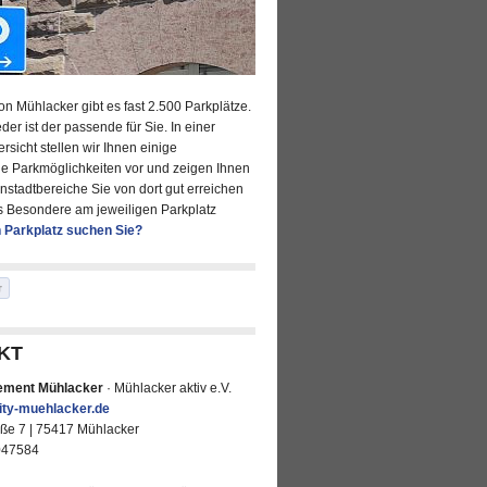
von Mühlacker gibt es fast 2.500 Parkplätze.
eder ist der passende für Sie. In einer
sicht stellen wir Ihnen einige
e Parkmöglichkeiten vor und zeigen Ihnen
nstadtbereiche Sie von dort gut erreichen
 Besondere am jeweiligen Parkplatz
 Parkplatz suchen Sie?
KT
ement Mühlacker
· Mühlacker aktiv e.V.
ty-m
hl
ck
r
d
ße 7 | 75417 Mühlacker
047584