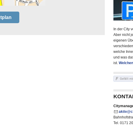
tplan
In der City 
Aber nicht j
eigenen Über
verschieden
welche Inne
und was das
ist.
Welchen
KONTA
Citymanag
kt
v
c
Bahnhofstra
Tel. 0171 2