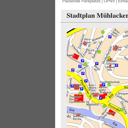
Passende Parkplätze
ÖPNV
Einfa
Stadtplan Mühlacke